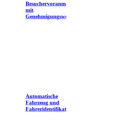
Besuchervoranmeldung
mit
Genehmigungsworkflow
Automatische
Fahrzeug und
Fahreridentifikation