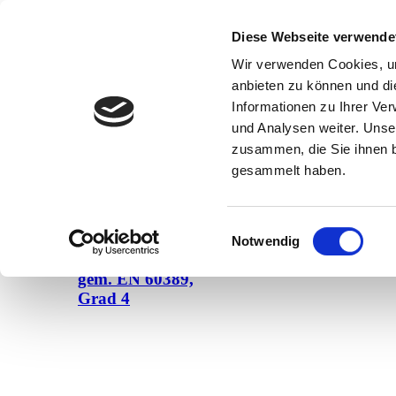
0711/22 25 44 60
Diese Webseite verwende
info@nedap-ntp.de
Wir verwenden Cookies, um
anbieten zu können und di
Impressum
Informationen zu Ihrer Ve
Datenschutz
und Analysen weiter. Unse
zusammen, die Sie ihnen b
gesammelt haben.
Lösungen
Einwilligungsauswahl
Online-
Notwendig
Zutrittskontrolle
gem. EN 60389,
Grad 4