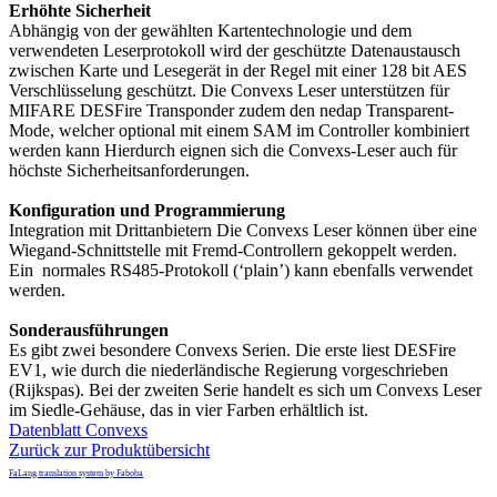
Erhöhte Sicherheit
Abhängig von der gewählten Kartentechnologie und dem
verwendeten Leserprotokoll wird der geschützte Datenaustausch
zwischen Karte und Lesegerät in der Regel mit einer 128 bit AES
Verschlüsselung geschützt. Die Convexs Leser unterstützen für
MIFARE DESFire Transponder zudem den nedap Transparent-
Mode, welcher optional mit einem SAM im Controller kombiniert
werden kann Hierdurch eignen sich die Convexs-Leser auch für
höchste Sicherheitsanforderungen.
Konfiguration und Programmierung
Integration mit Drittanbietern Die Convexs Leser können über eine
Wiegand-Schnittstelle mit Fremd-Controllern gekoppelt werden.
Ein normales RS485-Protokoll (‘plain’) kann ebenfalls verwendet
werden.
Sonderausführungen
Es gibt zwei besondere Convexs Serien. Die erste liest DESFire
EV1, wie durch die niederländische Regierung vorgeschrieben
(Rijkspas). Bei der zweiten Serie handelt es sich um Convexs Leser
im Siedle-Gehäuse, das in vier Farben erhältlich ist.
Datenblatt Convexs
Zurück zur Produktübersicht
FaLang translation system by Faboba